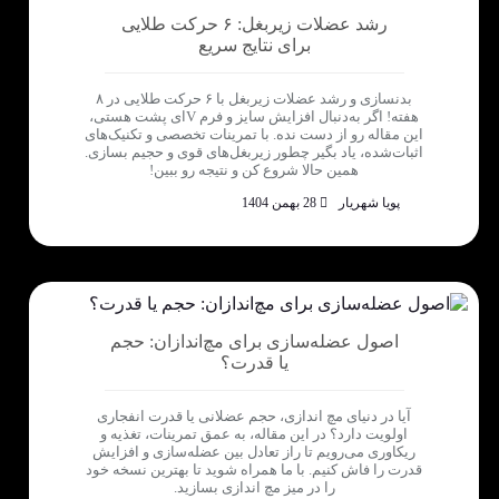
رشد عضلات زیربغل: ۶ حرکت طلایی
برای نتایج سریع
بدنسازی و رشد عضلات زیربغل با ۶ حرکت طلایی در ۸
هفته! اگر به‌دنبال افزایش سایز و فرم Vای پشت هستی،
این مقاله رو از دست نده. با تمرینات تخصصی و تکنیک‌های
اثبات‌شده، یاد بگیر چطور زیربغل‌های قوی و حجیم بسازی.
همین حالا شروع کن و نتیجه رو ببین!
پویا شهریار
28 بهمن 1404
اصول عضله‌سازی برای مچ‌اندازان: حجم
یا قدرت؟
آیا در دنیای مچ اندازی، حجم عضلانی یا قدرت انفجاری
اولویت دارد؟ در این مقاله، به عمق تمرینات، تغذیه و
ریکاوری می‌رویم تا راز تعادل بین عضله‌سازی و افزایش
قدرت را فاش کنیم. با ما همراه شوید تا بهترین نسخه خود
را در میز مچ اندازی بسازید.