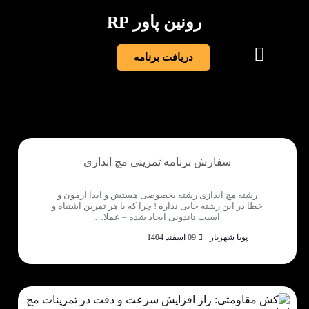
رونین پاور RP
دریافت برنامه
سفارش برنامه تمرینی مچ اندازی
رشته مچ اندازی رشته بخصوصی هستش و ابدا ازمون و
خطا در این رشته جایی نداره ! چرا که با هر تمرین اشتباه و
آسیب تاندونی ایجاد شده – عملا…
پویا شهریار
09 اسفند 1404