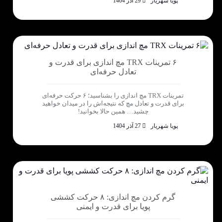
پویا شهریار
29 آذر 1404
۶ تمرینات TRX مچ اندازی برای قدرت و
تعادل حرفه‌ای
تمرینات TRX مچ اندازی را بشناسید؛ ۶ حرکت حرفه‌ای
برای قدرت و تعادل مچ که نتیجه‌اش را در میدان خواهید
چشید… همین حالا بخوانید!
پویا شهریار
27 آذر 1404
گرم کردن مچ اندازی: ۸ حرکت کششی
پویا برای قدرت و ایمنی