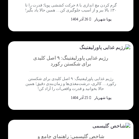
گرم کردن مچ اندازی با ۸ حرکت کششی پویا؛ قدرت را تا
۳۰٪ بالا ببر و از آسیب جلوگیری کن… همین حالا یاد بگیر!
پویا شهریار
26 آذر 1404
رژیم غذایی پاورلیفتینگ: ۹ اصل کلیدی
برای شکستن رکورد
رژیم غذایی پاورلیفتینگ: ۹ اصل کلیدی برای شکستن
رکورد… کالری، درشت‌مغذی‌ها و زمان‌بندی دقیق؛ همین
حالا بخوانید و قدرت واقعی‌ات را آزاد کن!
پویا شهریار
25 آذر 1404
شاخص گلیسمی: راهنمای جامع و