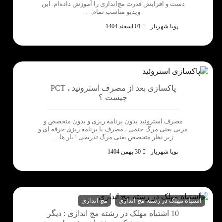
دست و افزایش قدرت مچ‌اندازی را آموزش داده‌ام. این
ویدیو مناسب تمام…
پویا شهریار
01 اسفند 1404
پاکسازی بعد از مصرف استروئید ، PCT
چیست ؟
مصرف استروئید بدون برنامه ریزی و بدون متخصص و
مربی یعنی مرگ حتمی ، مصرف با برنامه ریزی حرفه ای و
زیر نظر متخصص یعنی مرگ تدریجی ! بار ها…
پویا شهریار
30 بهمن 1404
اشتباه مهلک در رشته مچ اندازی
مچ اندازی
10 اشتباه مهلک در رشته مچ اندازی : دیگر