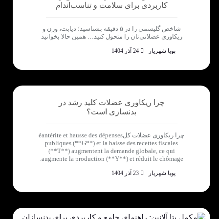
کاربردی برای سلامت و تناسب‌اندام
شاخص گلیسمی را در ۵ دقیقه بشناسید؛ دیابت، وزن و
ریکاوری عضلانی‌تان را متحول کنید… همین حالا بخوانید
پویا شهریار
24 آذر 1404
چرا ریکاوری عضلات کلید رشد در
بدنسازی است؟
چرا ریکاوری عضلات کلéantérite et hausse des dépenses
publiques (**G**) et la baisse des recettes fiscales
(**T**) augmentent la demande globale, ce qui
augmente la production (**Y**) et réduit le chômage.
پویا شهریار
23 آذر 1404