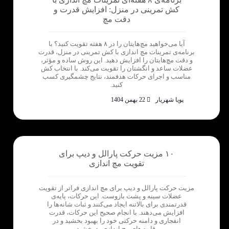
کش تمرینی در منزل: افزایش قدرت و
دقت مچ
آیا می‌خواهید مچ‌هایتان را در ۸ هفته تقویت کنید؟ با
برنامه‌ی تمرینات مچ اندازی با کش تمرینی در منزل، قدرت
و دقت مچ‌هایتان را افزایش دهید. این روش ساده و مؤثر،
عضلات ساعد و انگشتان را تقویت می‌کند. با انتخاب کش
مناسب و اجرای حرکات هدفمند، نتایج چشمگیری کسب
کنید.
پویا شهریار
22 بهمن 1404
۱۰ مزیت حرکت پارالل و دیپ برای
تقویت مچ اندازی
مزیت حرکت پارالل و دیپ برای مچ اندازی فراتر از تقویت
عضلات سینه و پشت بازوست. این حرکات، پایه‌ی
قدرتمندی برای بالاتنه ایجاد می‌کنند و ثبات شانه‌ها را
افزایش می‌دهند. با انجام صحیح این حرکات، قدرت
انفجاری و دامنه حرکتی خود را بهبود بخشید و در
رقابت‌های مچ اندازی بدرخشید.